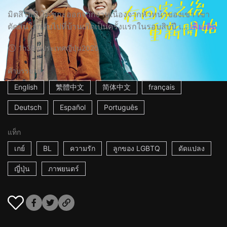
มิตสึโอมิ โคซูกะออกจากงานเนื่องจากหัวหน้าของเขา เขา
ตัดสินใจกลับไปที่บ้านเกิดเป็นครั้งแรกในรอบสิบปี เ...
เพิ่มเติม
1h39m
ประเทศญี่ปุ่น
2020
คำบรรยาย
English
繁體中文
简体中文
français
Deutsch
Español
Português
แท็ก
เกย์
BL
ความรัก
ลูกของ LGBTQ
ดัดแปลง
ญี่ปุ่น
ภาพยนตร์