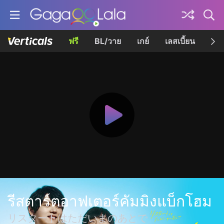
ฟรี
BL/วาย
เกย์
เลสเบี้ยน
เควี
รีสตาร์ตอาฟเตอร์คัมมิงแบ็กโฮม
リスタートはただいまのあとで