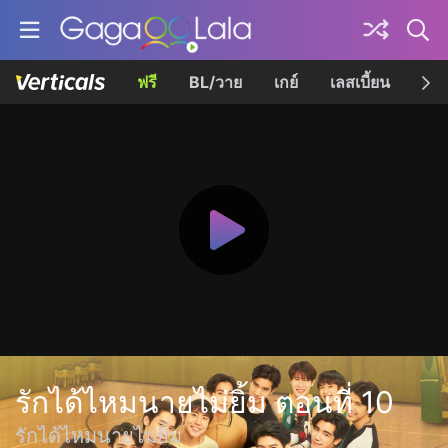
ฟรี
BL/วาย
เกย์
เลสเบี้ยน
เควี
รักได้ไหมนายไม่ยิ้ม ตอนที่ 10
รักได้ไหมนายไม่ยิ้ม