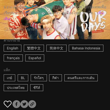
ม่อน เด็กที่มาจากชนบทของประเทศไทยได้ย้ายไปกรุงเทพเพื่อ
เรียนมหาวิทยาลัย วันแรกของเขาในเมืองใหญ่ เขาได...
เพิ่ม
เติม
56m
ราชอาณาจักรไทย
2022
คำบรรยาย
English
繁體中文
简体中文
Bahasa Indonesia
français
Español
แท็ก
เกย์
BL
รักใสๆ
กีฬา
ดนตรีและการเต้น
ประเทศไทย
ซีรีส์