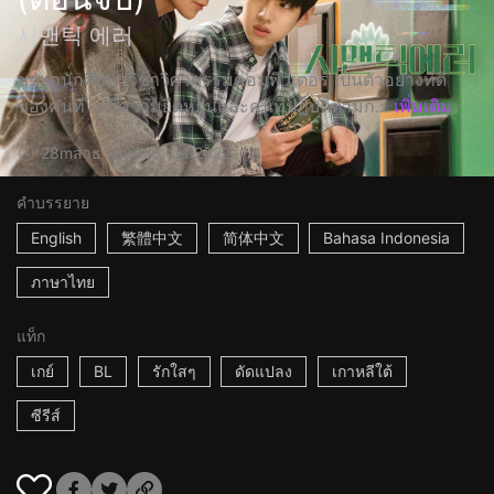
시맨틱 에러
ชูซังอูนักศึกษาวิชาวิศวกรรมคอมพิวเตอร์ เป็นตัวอย่างที่ดี
ของคนที่ไม่มีความยืดหยุ่นและคนที่ปฏิบัติตามก...
เพิ่มเติม
28m
สาธารณรัฐเกาหลี
2022
คำบรรยาย
English
繁體中文
简体中文
Bahasa Indonesia
ภาษาไทย
แท็ก
เกย์
BL
รักใสๆ
ดัดแปลง
เกาหลีใต้
ซีรีส์