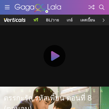
ฟรี
BL/วาย
เกย์
เลสเบี้ยน
เควี
ตรรกะรัก รหัสเพี้ยน ตอนที่ 8
(ตอนจบ)