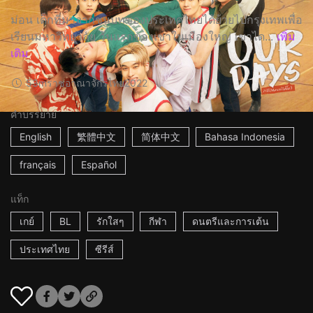
ม่อน เด็กที่มาจากชนบทของประเทศไทยได้ย้ายไปกรุงเทพเพื่อ
เรียนมหาวิทยาลัย วันแรกของเขาในเมืองใหญ่ เขาได...
เพิ่ม
เติม
53m
ราชอาณาจักรไทย
2022
คำบรรยาย
English
繁體中文
简体中文
Bahasa Indonesia
français
Español
แท็ก
เกย์
BL
รักใสๆ
กีฬา
ดนตรีและการเต้น
ประเทศไทย
ซีรีส์