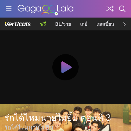
ฟรี
BL/วาย
เกย์
เลสเบี้ยน
เควี
รักได้ไหมนายไม่ยิ้ม ตอนที่ 3
รักได้ไหมนายไม่ยิ้ม