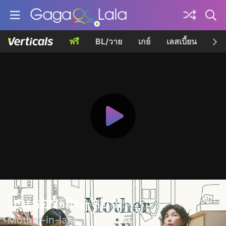
ฟรี
BL/วาย
เกย์
เลสเบี้ยน
เควี
มาเธอร์-อิน-ลอว์
Mother-in-law