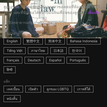
ฮยองซอกไปเยี่ยมฮยอนซอลูกสาวของเธอที่ห้องเพื่อเอากิมจิ
ไปให้ และที่นั่นเธอได้พบกับมินจินเพื่อนของลูกสา...
เพิ่มเติม
23m
สาธารณรัฐเกาหลี
2019
คำบรรยาย
English
繁體中文
简体中文
Bahasa Indonesia
Tiếng Việt
ภาษาไทย
日本語
한국어
français
Deutsch
Español
Português
हिन्दी
แท็ก
เลสเบี้ยน
เปิดตัว
ลูกของ LGBTQ
เกาหลีใต้
หนังสั้น