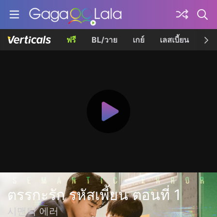
ฟรี
BL/วาย
เกย์
เลสเบี้ยน
เควี
ตรรกะรัก รหัสเพี้ยน ตอนที่ 1
시맨틱 에러