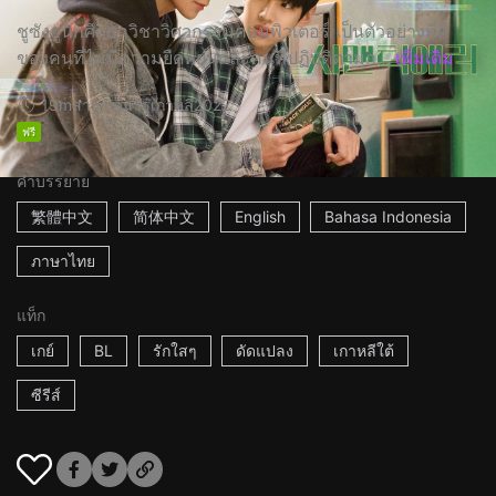
ชูซังอูนักศึกษาวิชาวิศวกรรมคอมพิวเตอร์ เป็นตัวอย่างที่ดี
ของคนที่ไม่มีความยืดหยุ่นและคนที่ปฏิบัติตามก...
เพิ่มเติม
19m
สาธารณรัฐเกาหลี
2022
ฟรี
คำบรรยาย
繁體中文
简体中文
English
Bahasa Indonesia
ภาษาไทย
แท็ก
เกย์
BL
รักใสๆ
ดัดแปลง
เกาหลีใต้
ซีรีส์