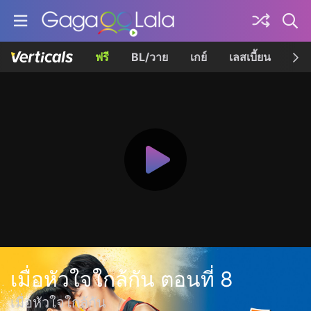
ฟรี
BL/วาย
เกย์
เลสเบี้ยน
เควี
เมื่อหัวใจใกล้กัน ตอนที่ 8
เมื่อหัวใจใกล้กัน