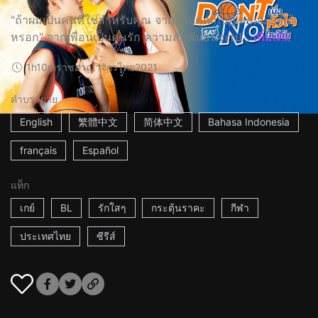
"ถ้าผมเป็นคนที่ใช่สำหรับคุณ จากนี้ไปคุณก็ปฏิเสธผมไม่ได้
หรอก" จากเพื่อนเป็นคนรัก ความสัมพันธ์นี้จะเป...
เพิ่มเติม
1h10m
ราชอาณาจักรไทย
2021
คำบรรยาย
English
繁體中文
简体中文
Bahasa Indonesia
français
Español
แท็ก
เกย์
BL
รักใสๆ
กระตุ้นราคะ
กีฬา
ประเทศไทย
ซีรีส์