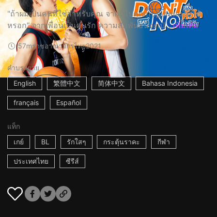
"ถ้าผมเป็นคนที่ใช่สำหรับคุณ จากนี้ไปคุณก็ปฏิเสธผมไม่ได้
หรอก" จากเพื่อนเป็นคนรัก ความสัมพันธ์นี้จะเป...
เพิ่มเติม
57m
ราชอาณาจักรไทย
2021
คำบรรยาย
English
繁體中文
简体中文
Bahasa Indonesia
français
Español
แท็ก
เกย์
BL
รักใสๆ
กระตุ้นราคะ
กีฬา
ประเทศไทย
ซีรีส์