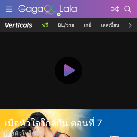
ฟรี
BL/วาย
เกย์
เลสเบี้ยน
เควี
เมื่อหัวใจใกล้กัน ตอนที่ 7
เมื่อหัวใจใกล้กัน