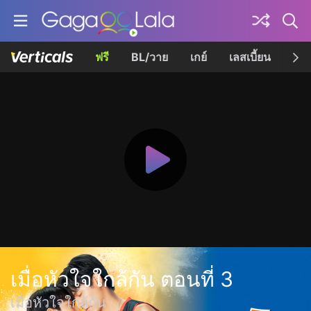
ฟรี
BL/วาย
เกย์
เลสเบี้ยน
เควี
เมื่อหัวใจใกล้กัน ตอนที่ 3
เมื่อหัวใจใกล้กัน