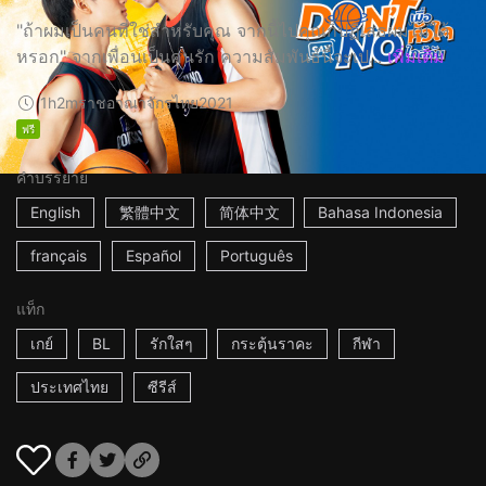
"ถ้าผมเป็นคนที่ใช่สำหรับคุณ จากนี้ไปคุณก็ปฏิเสธผมไม่ได้
หรอก" จากเพื่อนเป็นคนรัก ความสัมพันธ์นี้จะเป...
เพิ่มเติม
1h2m
ราชอาณาจักรไทย
2021
ฟรี
คำบรรยาย
English
繁體中文
简体中文
Bahasa Indonesia
français
Español
Português
แท็ก
เกย์
BL
รักใสๆ
กระตุ้นราคะ
กีฬา
ประเทศไทย
ซีรีส์