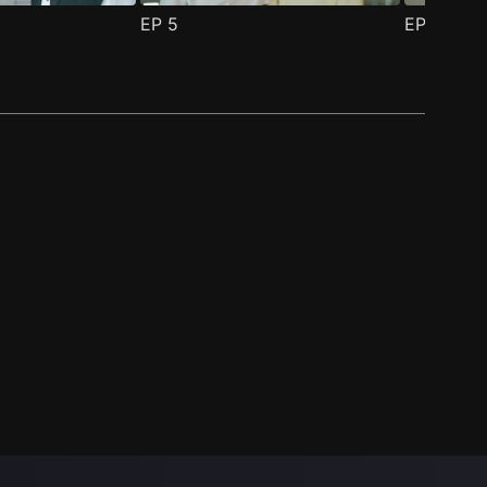
EP
5
EP
6