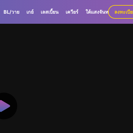
BL/วาย
เกย์
เลสเบี้ยน
เควียร์
ใต้แสงจันทร์
ลงทะเบี
GaLa+