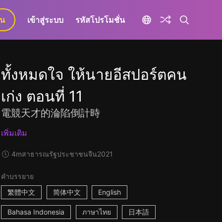
ยน
เข้าสู่ระบบ
รหัสโปรโมชั่น
ทั้งหมดใจ ให้นายอีสปอร์ตคน
เก่ง ตอนที่ 11
電競天才的淪陷倒計時
เพิ่มเติม
4m
สาธารณรัฐประชาชนจีน
2021
คำบรรยาย
繁體中文
简体中文
English
Bahasa Indonesia
ภาษาไทย
日本語