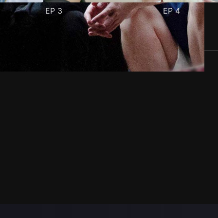
EP
3
EP
4