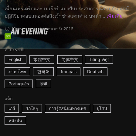
เพื่อนเฟรเดริกและ เมเธียร์ แบ่งปันประสบการณ์ร่วมกัน แต่มี
ปฏิกิริยาตอบสนองต่อสิ่งเร้าช่างแตกต่าง บทนำ...
เพิ่มเติม
10m
ราชอาณาจักรเดนมาร์ก
2016
ฟรี
คำบรรยาย
English
繁體中文
简体中文
Tiếng Việt
ภาษาไทย
한국어
français
Deutsch
Português
हिन्दी
แท็ก
เกย์
รักใสๆ
การรู้รสนิยมทางเพศ
ยุโรป
หนังสั้น