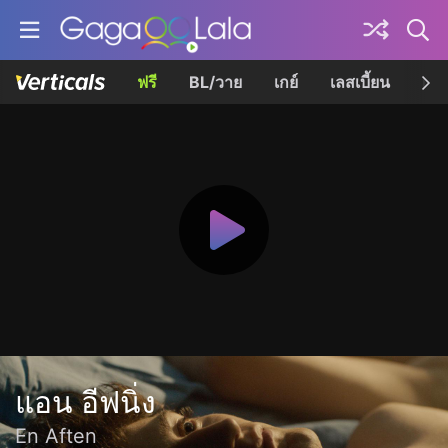
ฟรี
BL/วาย
เกย์
เลสเบี้ยน
เควี
แอน อีฟนิ่ง
En Aften