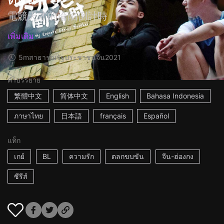
電競天才的淪陷倒計時
เพิ่มเติม
5m
สาธารณรัฐประชาชนจีน
2021
คำบรรยาย
繁體中文
简体中文
English
Bahasa Indonesia
ภาษาไทย
日本語
français
Español
แท็ก
เกย์
BL
ความรัก
ตลกขบขัน
จีน-ฮ่องกง
ซีรีส์