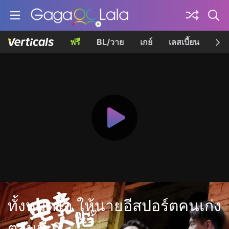
ฟรี
BL/วาย
เกย์
เลสเบี้ยน
เควี
ทั้งหมดใจ ให้นายอีสปอร์ตคนเก่ง
ตอนที่ 6