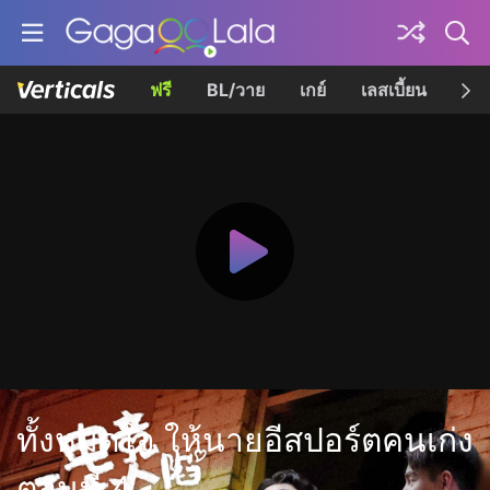
ฟรี
BL/วาย
เกย์
เลสเบี้ยน
เควี
ทั้งหมดใจ ให้นายอีสปอร์ตคนเก่ง
ตอนที่ 4