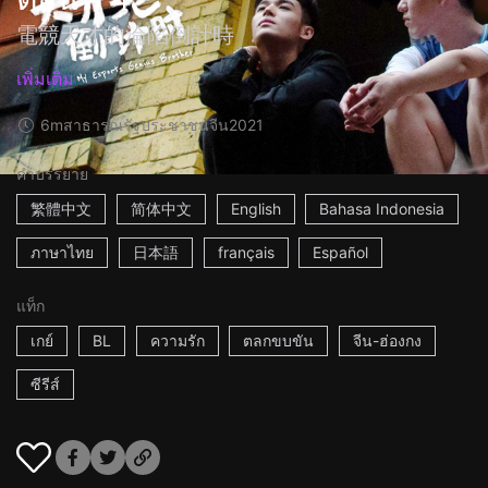
電競天才的淪陷倒計時
เพิ่มเติม
6m
สาธารณรัฐประชาชนจีน
2021
คำบรรยาย
繁體中文
简体中文
English
Bahasa Indonesia
ภาษาไทย
日本語
français
Español
แท็ก
เกย์
BL
ความรัก
ตลกขบขัน
จีน-ฮ่องกง
ซีรีส์