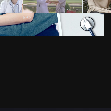
EP
3
EP
4