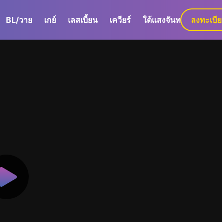
BL/วาย
เกย์
เลสเบี้ยน
เควียร์
ใต้แสงจันทร์
ลงทะเบี
GaLa+