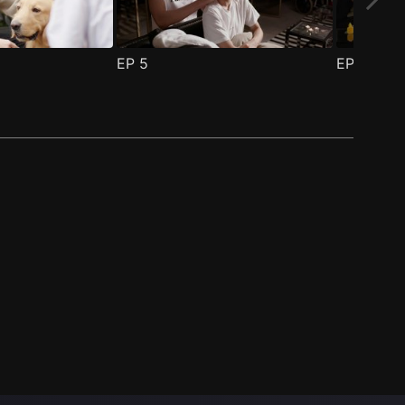
EP
5
EP
6