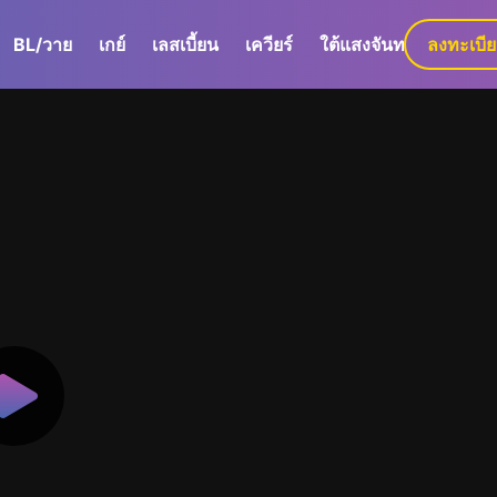
BL/วาย
เกย์
เลสเบี้ยน
เควียร์
ใต้แสงจันทร์
ลงทะเบี
GaLa+