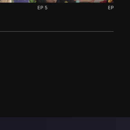
EP
5
EP
6