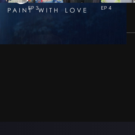
EP
3
EP
4