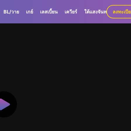
BL/วาย
เกย์
เลสเบี้ยน
เควียร์
ใต้แสงจันทร์
ลงทะเบี
GaLa+