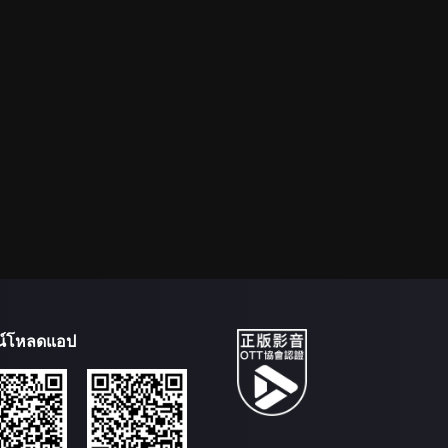
น์โหลดแอป