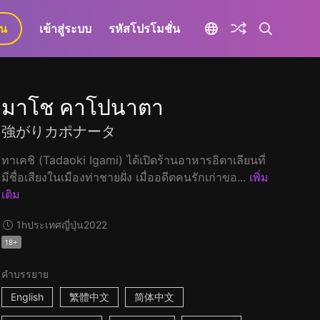
ยน
เข้าสู่ระบบ
รหัสโปรโมชั่น
มาโช คาโปนาตา
強がりカポナータ
ทาเคชิ (Tadaoki Igami) ได้เปิดร้านอาหารอิตาเลียนที่
มีชื่อเสียงในเมืองท่าชายฝั่ง เมื่ออดีตคนรักเก่าขอ...
เพิ่ม
เติม
1h
ประเทศญี่ปุ่น
2022
18+
คำบรรยาย
English
繁體中文
简体中文