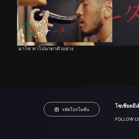
มาโช คาโปนาตาตัวอย่าง
โซเชียลมีเด
รหัสโปรโมชั่น
FOLLOW U