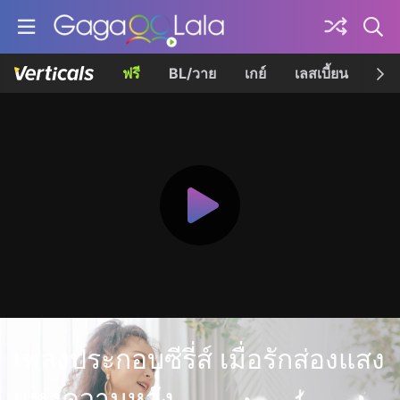
ฟรี
BL/วาย
เกย์
เลสเบี้ยน
เควี
เพลงประกอบซีรี่ส์ เมื่อรักส่องแสง
แห่งความหวัง