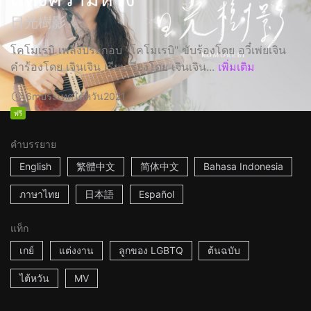
日光樹影
โคโมเรบิ เพลงประกอบ "โคโมเรบิ" ขับร้องโดย อวี๋เพ่ยเจิน
คำร้องโดย เจินเจิน เรียบเรียงโดย เจินเจิน...
เพิ่มเติม
6m
ประเทศไต้หวัน
2021
ฟรี
คำบรรยาย
English
繁體中文
简体中文
Bahasa Indonesia
ภาษาไทย
日本語
Español
แท็ก
เกย์
แต่งงาน
ลูกของ LGBTQ
ต้นฉบับ
ไต้หวัน
MV