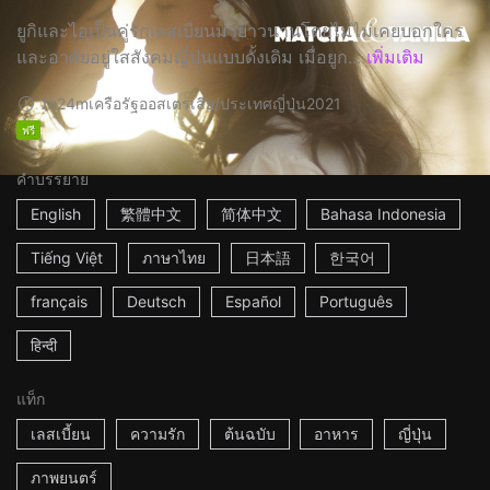
ยูกิและไอเป็นคู่รักเลสเบียนมายาวนานโดยไม่ไม่เคยบอกใคร
และอาศัยอยู่ใสสังคมญี่ปุ่นแบบดั้งเดิม เมื่อยูก...
เพิ่มเติม
1h24m
เครือรัฐออสเตรเลีย/ประเทศญี่ปุ่น
2021
ฟรี
คำบรรยาย
English
繁體中文
简体中文
Bahasa Indonesia
Tiếng Việt
ภาษาไทย
日本語
한국어
français
Deutsch
Español
Português
हिन्दी
แท็ก
เลสเบี้ยน
ความรัก
ต้นฉบับ
อาหาร
ญี่ปุ่น
ภาพยนตร์