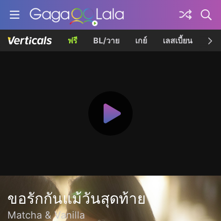
ฟรี
BL/วาย
เกย์
เลสเบี้ยน
เควี
ขอรักกันแม้วันสุดท้าย
Matcha & Vanilla