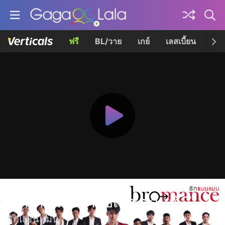
ฟรี
BL/วาย
เกย์
เลสเบี้ยน
เควี
สะกดหัวใจว่าใช่เธอ ตอนที่ 7
รักแมนแมน