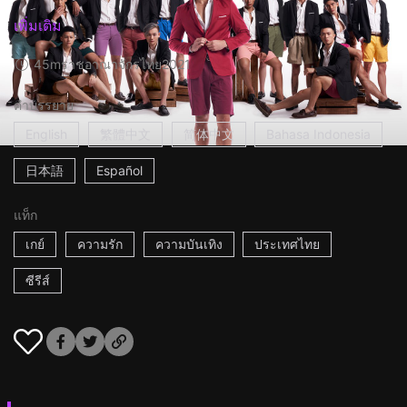
เพิ่มเติม
45m
ราชอาณาจักรไทย
2021
คำบรรยาย
English
繁體中文
简体中文
Bahasa Indonesia
日本語
Español
แท็ก
เกย์
ความรัก
ความบันเทิง
ประเทศไทย
ซีรีส์