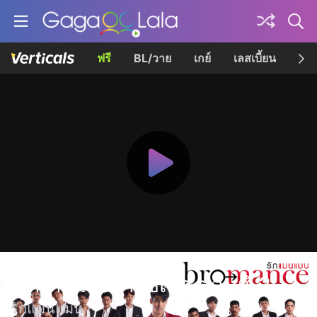
ฟรี
BL/วาย
เกย์
เลสเบี้ยน
เควี
สะกดหัวใจว่าใช่เธอ ตอนที่ 2
รักแมนแมน