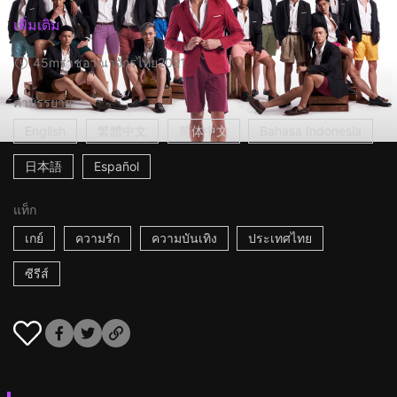
เพิ่มเติม
45m
ราชอาณาจักรไทย
2021
คำบรรยาย
English
繁體中文
简体中文
Bahasa Indonesia
日本語
Español
แท็ก
เกย์
ความรัก
ความบันเทิง
ประเทศไทย
ซีรีส์