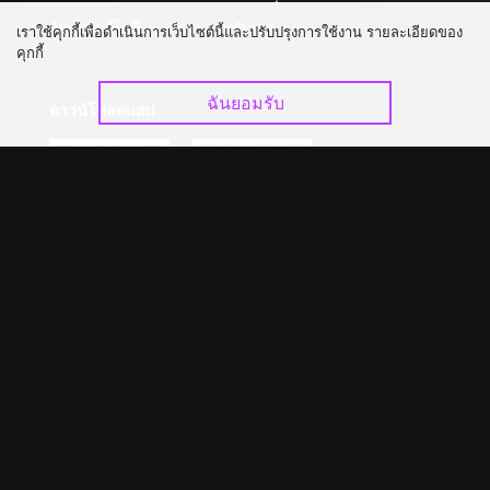
อัปเกรด วีไอพี
ร่วมงานกับเรา
เราใช้คุกกี้เพื่อดำเนินการเว็บไซต์นี้และปรับปรุงการใช้งาน รายละเอียดของ
คุกกี้
ฉันยอมรับ
ดาวน์โหลดแอป