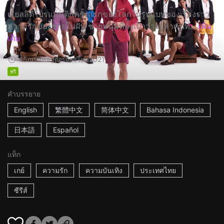
เรียลลิตีโบรแมนติกครั้งแรกของโลกในรูปแบบของเรื่องราว
ความรักของชายในฝัน ชายหนุ่มที่ตั้งเป้าว่าจะหาคนท...
เพิ่ม
เติม
45m
ราชอาณาจักรไทย
2021
ฟรี
คำบรรยาย
English
繁體中文
简体中文
Bahasa Indonesia
日本語
Español
แท็ก
เกย์
ความรัก
ความบันเทิง
ประเทศไทย
ซีรีส์