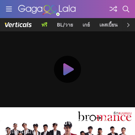
ฟรี
BL/วาย
เกย์
เลสเบี้ยน
เควี
สะกดหัวใจว่าใช่เธอ ตอนที่ 1
รักแมนแมน