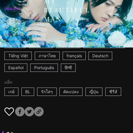
เพิ่มเติม
24m
ประเทศญี่ปุ่น
2021
คำบรรยาย
English
繁體中文
简体中文
Bahasa Indonesia
Tiếng Việt
ภาษาไทย
français
Deutsch
Español
Português
हिन्दी
แท็ก
เกย์
BL
รักใสๆ
ดัดแปลง
ญี่ปุ่น
ซีรีส์