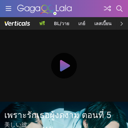
ฟรี
BL/วาย
เกย์
เลสเบี้ยน
เควี
เพราะรักเธอผู้งดงาม ตอนที่ 5
美しい彼