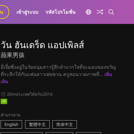
ยน
เข้าสู่ระบบ
รหัสโปรโมชั่น
วัน ฮันเดร็ด แอปเพิลส์
蘋果男孩
อี่เจี๋ยซึ่งอยู่ในวัยหนุ่มสาวรู้สึกลำบากใจที่จะมอบของขวัญ
ที่ระลึกให้กับแฟนสาวเพ่ยซวน ครูสอนวาดภาพที่...
เพิ่ม
เติม
28m
ประเทศไต้หวัน
2014
ฟรี
คำบรรยาย
English
繁體中文
简体中文