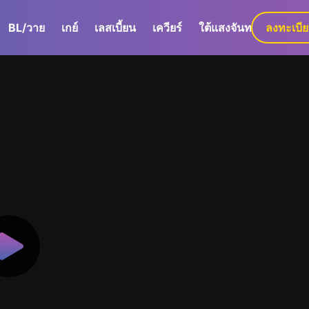
BL/วาย
เกย์
เลสเบี้ยน
เควียร์
ใต้แสงจันทร์
ลงทะเบี
GaLa+