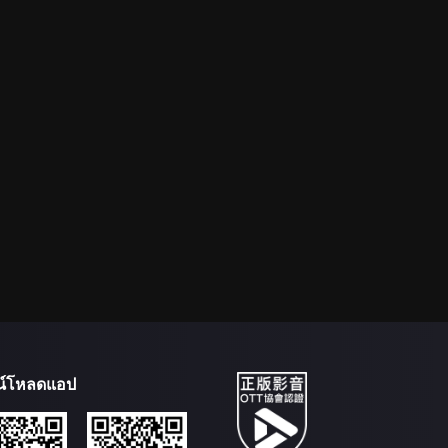
น์โหลดแอป