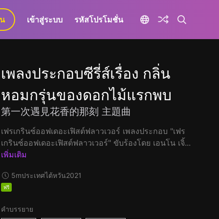
ยน
เข้าสู่ระบบ
รหัสโปรโมชั่น
เพลงประกอบซีรี่ส์เรื่อง กลิ่น
หอมกรุ่นของดอกไม้แรกพบ
第一次遇見花香的那刻 主題曲
เฟรเกรินซ์ออฟเดอะเฟิสต์ฟลาวเวอร์ เพลงประกอบ "เฟร
เกรินซ์ออฟเดอะเฟิสต์ฟลาวเวอร์" ขับร้องโดย เอนโน เจิ้...
เพิ่มเติม
5m
ประเทศไต้หวัน
2021
ฟรี
คำบรรยาย