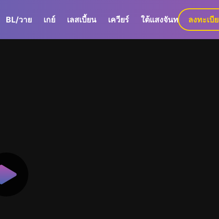
BL/วาย
เกย์
เลสเบี้ยน
เควียร์
ใต้แสงจันทร์
ลงทะเบี
GaLa+