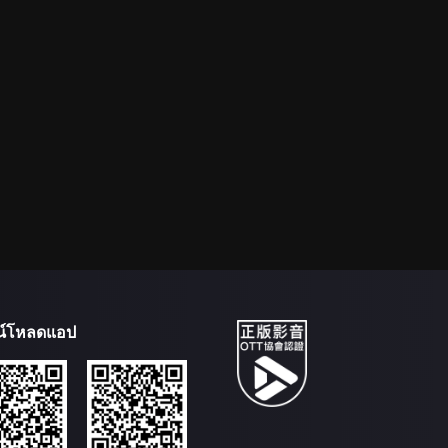
น์โหลดแอป