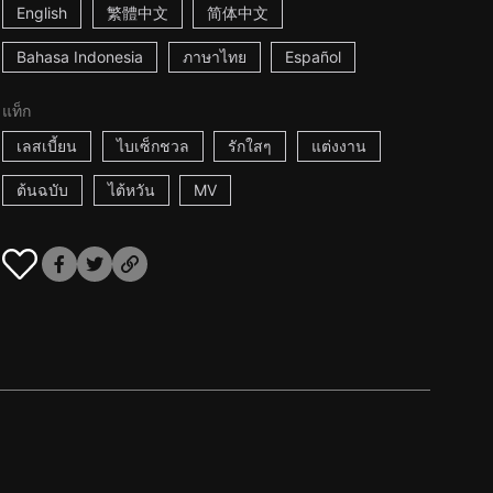
English
繁體中文
简体中文
Bahasa Indonesia
ภาษาไทย
Español
แท็ก
เลสเบี้ยน
ไบเซ็กชวล
รักใสๆ
แต่งงาน
ต้นฉบับ
ไต้หวัน
MV