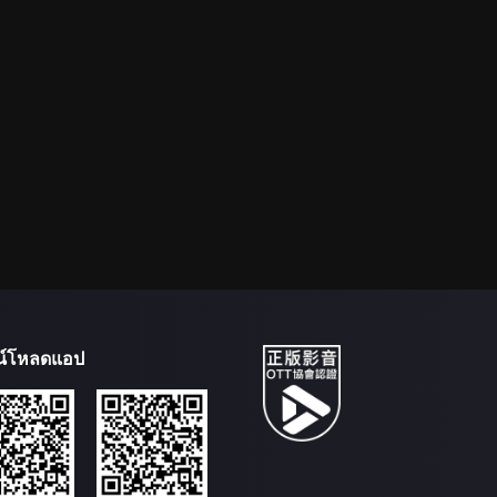
น์โหลดแอป