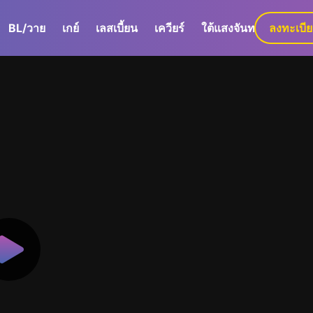
BL/วาย
เกย์
เลสเบี้ยน
เควียร์
ใต้แสงจันทร์
ลงทะเบี
GaLa+