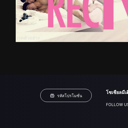
เรคตัวอย่าง
โซเชียลมีเด
รหัสโปรโมชั่น
FOLLOW U