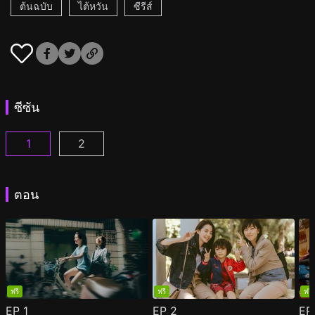
ต้นฉบับ
ไต้หวัน
ซีรีส์
ซีซัน
1
2
กลิ่นหอมกรุ่นของดอกไม้แรกพบ ตอนที่ 1
กลิ่นหอมกรุ่นของดอกไม้แรกพบ 2 ตอนที่ 1
(
)
(
)
ตอน
ฟรี
ฟรี
ฟรี
EP
1
EP
2
E