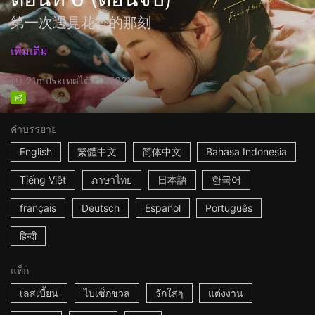
第一次遇見花香的那刻
เพิ่มเติม
21m
ประเทศไต้หวัน
2021
ฟรี
คำบรรยาย
English
繁體中文
简体中文
Bahasa Indonesia
Tiếng Việt
ภาษาไทย
日本語
한국어
français
Deutsch
Español
Português
हिन्दी
แท็ก
เลสเบี้ยน
ไบเซ็กชวล
รักใสๆ
แต่งงาน