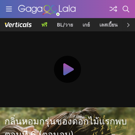
ฟรี
BL/วาย
เกย์
เลสเบี้ยน
เควี
กลิ่นหอมกรุ่นของดอกไม้แรกพบ
ตอนที่ 6 (ตอนจบ)