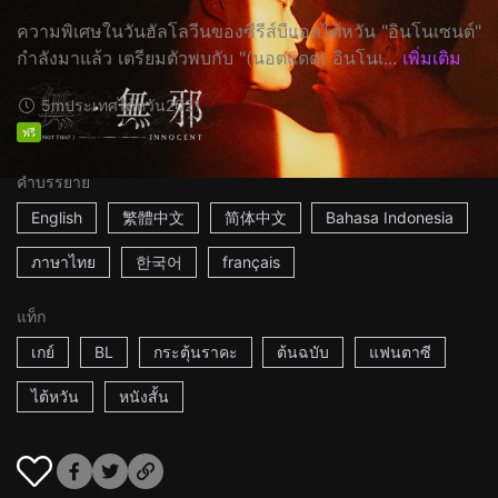
ความพิเศษในวันฮัลโลวีนของซีรีส์บีแอลไต้หวัน "อินโนเซนต์"
กำลังมาแล้ว เตรียมตัวพบกับ "(นอตแดต) อินโนเ...
เพิ่มเติม
5m
ประเทศไต้หวัน
2021
ฟรี
คำบรรยาย
English
繁體中文
简体中文
Bahasa Indonesia
ภาษาไทย
한국어
français
แท็ก
เกย์
BL
กระตุ้นราคะ
ต้นฉบับ
แฟนตาซี
ไต้หวัน
หนังสั้น