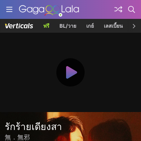
ฟรี
BL/วาย
เกย์
เลสเบี้ยน
เควี
รักร้ายเดียงสา
無．無邪