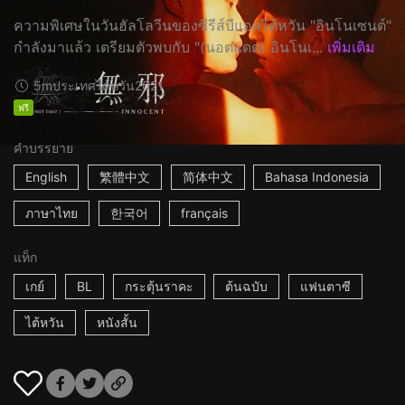
ความพิเศษในวันฮัลโลวีนของซีรีส์บีแอลไต้หวัน "อินโนเซนต์"
กำลังมาแล้ว เตรียมตัวพบกับ "(นอตแดต) อินโนเ...
เพิ่มเติม
5m
ประเทศไต้หวัน
2021
ฟรี
คำบรรยาย
English
繁體中文
简体中文
Bahasa Indonesia
ภาษาไทย
한국어
français
แท็ก
เกย์
BL
กระตุ้นราคะ
ต้นฉบับ
แฟนตาซี
ไต้หวัน
หนังสั้น