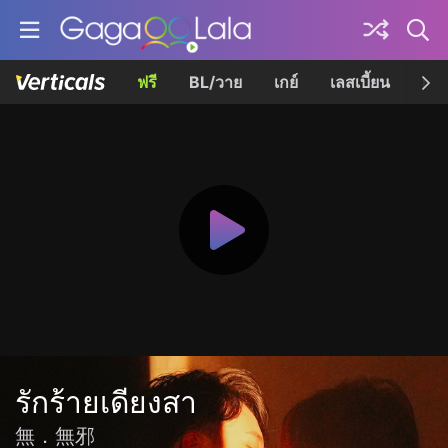
ฟรี
BL/วาย
เกย์
เลสเบี้ยน
เควี
รักร้ายเดียงสา
無．無邪