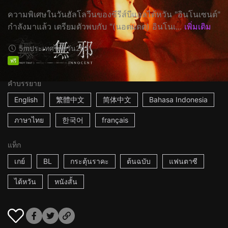
ความพิเศษในวันฮัลโลวีนของซีรีส์บีแอลไต้หวัน "อินโนเซนต์"
กำลังมาแล้ว เตรียมตัวพบกับ "(นอตแดต) อินโนเ...
เพิ่มเติม
5m
ประเทศไต้หวัน
2021
ฟรี
คำบรรยาย
English
繁體中文
简体中文
Bahasa Indonesia
ภาษาไทย
한국어
français
แท็ก
เกย์
BL
กระตุ้นราคะ
ต้นฉบับ
แฟนตาซี
ไต้หวัน
หนังสั้น