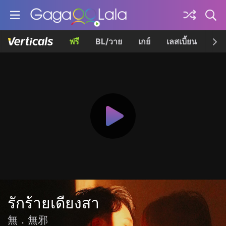
ฟรี
BL/วาย
เกย์
เลสเบี้ยน
เควี
รักร้ายเดียงสา
無．無邪