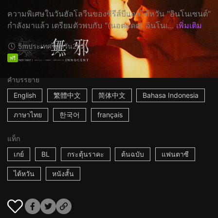
ความพิเศษในวันฮัลโลวีนของซีรีส์บีแอลไต้หวัน "อินโนเซนต์"
กำลังมาแล้ว เตรียมตัวพบกับ "(นอตแดต) อินโนเ...
เพิ่มเติม
5m
ประเทศไต้หวัน
2021
ฟรี
คำบรรยาย
English
繁體中文
简体中文
Bahasa Indonesia
ภาษาไทย
한국어
français
แท็ก
เกย์
BL
กระตุ้นราคะ
ต้นฉบับ
แฟนตาซี
ไต้หวัน
หนังสั้น