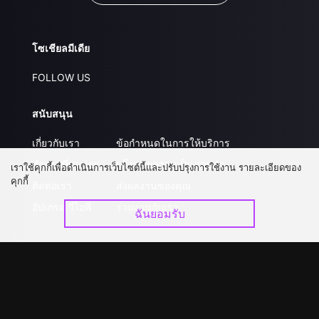
โซเชียลมีเดีย
FOLLOW US
สนับสนุน
เกี่ยวกับเรา
ข้อกำหนดในการให้บริการ
คำถามที่พบบ่อย
นโยบายความเป็นส่วนตัว
เราใช้คุกกี้เพื่อดำเนินการเว็บไซต์นี้และปรับปรุงการใช้งาน รายละเอียดของ
คุกกี้
ติดต่อเรา
ส่งผลงานของคุณ
อัปเกรด วีไอพี
ร่วมงานกับเรา
ฉันยอมรับ
ดาวน์โหลดแอป