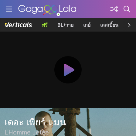
ฟรี
BL/วาย
เกย์
เลสเบี้ยน
เควี
เดอะ เพียร์ แมน
L'Homme Jetée