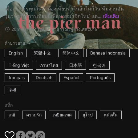
เมื่อเรือบรรทุกสินค้าต้องเทียบท่าในอีกไม่กี่วัน ทีมงานอัน
วุ่นวายก็ใช้การเทียบนี้เพื่อหาสมาชิกใหม่ แต...
เพิ่มเติม
20m
สมาพันธรัฐสวิส/สาธารณรัฐฝรั่งเศส
2019
คำบรรยาย
English
繁體中文
简体中文
Bahasa Indonesia
Tiếng Việt
ภาษาไทย
日本語
한국어
français
Deutsch
Español
Português
हिन्दी
แท็ก
เกย์
ความรัก
เหยียดเพศ
ยุโรป
หนังสั้น