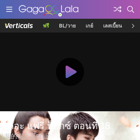
ฟรี
BL/วาย
เกย์
เลสเบี้ยน
เควี
เดอะ แฟรี่ ฟ็อกซ์ ตอนที่ 18
我的室友是狐仙