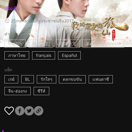
เพิ่มเติม
25m
สาธารณรัฐประชาชนจีน
2017
คำบรรยาย
English
繁體中文
简体中文
Bahasa Indonesia
ภาษาไทย
français
Español
แท็ก
เกย์
BL
รักใสๆ
ตลกขบขัน
แฟนตาซี
จีน-ฮ่องกง
ซีรีส์