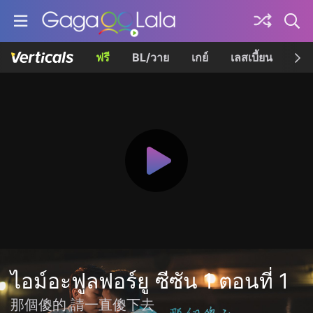
ฟรี
BL/วาย
เกย์
เลสเบี้ยน
เควี
ไอม์อะฟูลฟอร์ยู ซีซัน 1 ตอนที่ 1
那個傻的 請一直傻下去