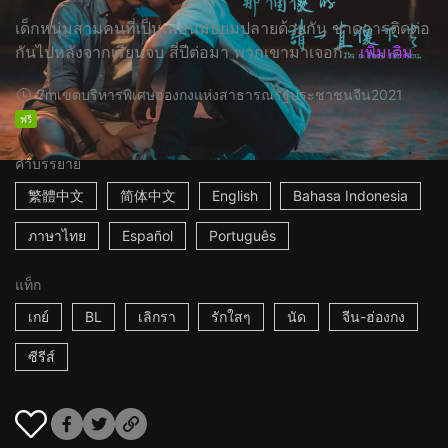
เด็กหนุ่มสามคนที่เป็นเพื่อนมัธยมปลายด้วยกัน ขาดการติดต่อ
กันไปหลังจากเรียนจบ สี่ปีต่อมา พวกเขามาเจอกั...
เพิ่มเติม
7m
เขตบริหารพิเศษฮ่องกงแห่งสาธารณรัฐประชาชนจีน
2021
ฟรี
คำบรรยาย
繁體中文
简体中文
English
Bahasa Indonesia
ภาษาไทย
Español
Português
แท็ก
เกย์
BL
เลิกรา
รักใสๆ
นัด
จีน-ฮ่องกง
ซีรีส์