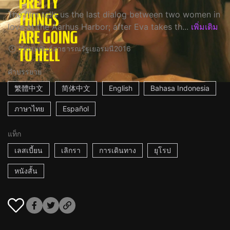
The film tells us the last dialog between two women in
love at the Aarhus Harbor; after Eva takes th...
เพิ่มเติม
7m
สหพันธ์สาธารณรัฐเยอรมนี
2016
คำบรรยาย
繁體中文
简体中文
English
Bahasa Indonesia
ภาษาไทย
Español
แท็ก
เลสเบี้ยน
เลิกรา
การเดินทาง
ยุโรป
หนังสั้น