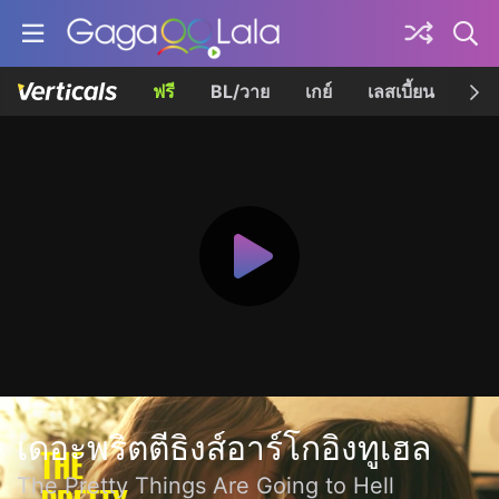
ฟรี
BL/วาย
เกย์
เลสเบี้ยน
เควี
เดอะพริตตีธิงส์อาร์โกอิงทูเฮล
The Pretty Things Are Going to Hell