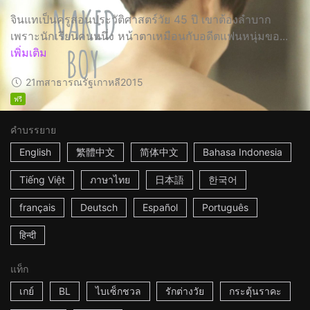
จินแทเป็นครูสอนประวัติศาสตร์วัย 45 ปี เขาต้องลำบาก
เพราะนักเรียนคนหนึ่ง หน้าตาเหมือนกับอดีตแฟนหนุ่มขอ...
เพิ่มเติม
21m
สาธารณรัฐเกาหลี
2015
ฟรี
คำบรรยาย
English
繁體中文
简体中文
Bahasa Indonesia
Tiếng Việt
ภาษาไทย
日本語
한국어
français
Deutsch
Español
Português
हिन्दी
แท็ก
เกย์
BL
ไบเซ็กชวล
รักต่างวัย
กระตุ้นราคะ