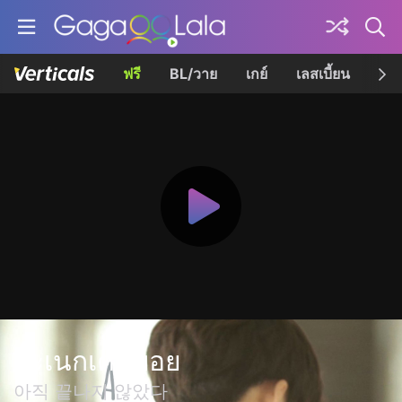
ฟรี
BL/วาย
เกย์
เลสเบี้ยน
เควี
อะเนกเคดบอย
아직 끝나지 않았다