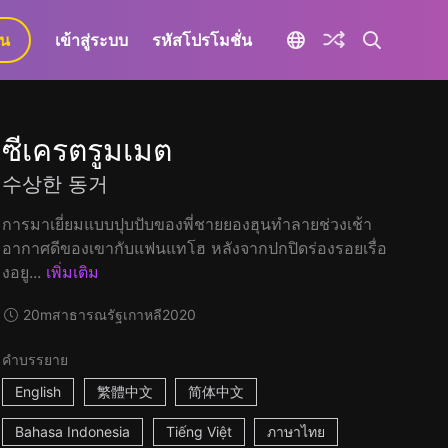
ยน
เข้าสู่ระบบ
รหัสโปรโมชั่น
ซีเครตรูมเมต
수상한 동거
การมาเยี่ยมแบบปุบปับของพี่ชายยองฮุนทำลายช่วงเช้า
อากาศดีของเขากับแฟนแทโฮ หลังจากปกปิดร่องรอยเรื่อ
งอยู...
เพิ่มเติม
20m
สาธารณรัฐเกาหลี
2020
คำบรรยาย
English
繁體中文
简体中文
Bahasa Indonesia
Tiếng Việt
ภาษาไทย