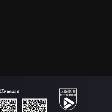
น์โหลดแอป