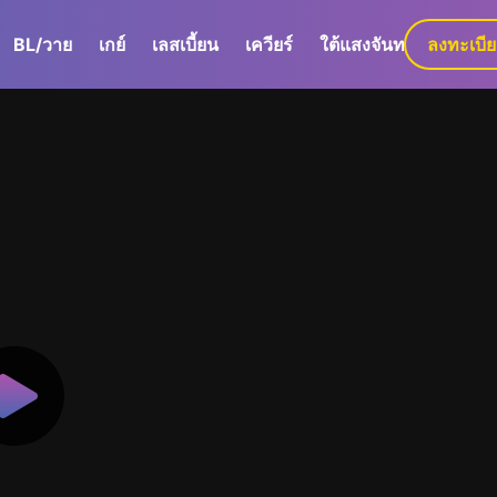
BL/วาย
เกย์
เลสเบี้ยน
เควียร์
ใต้แสงจันทร์
ลงทะเบี
GaLa+