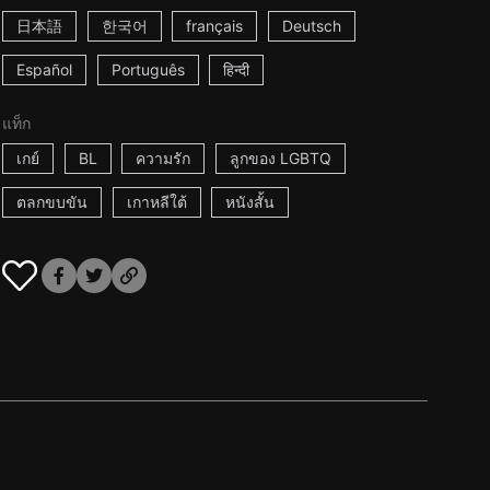
日本語
한국어
français
Deutsch
Español
Português
हिन्दी
แท็ก
เกย์
BL
ความรัก
ลูกของ LGBTQ
ตลกขบขัน
เกาหลีใต้
หนังสั้น