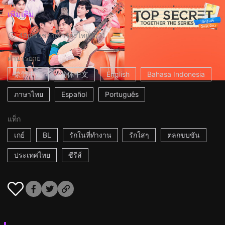
เพิ่มเติม
49m
ราชอาณาจักรไทย
2021
คำบรรยาย
繁體中文
简体中文
English
Bahasa Indonesia
ภาษาไทย
Español
Português
แท็ก
เกย์
BL
รักในที่ทำงาน
รักใสๆ
ตลกขบขัน
ประเทศไทย
ซีรีส์