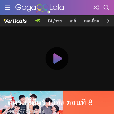
ฟรี
BL/วาย
เกย์
เลสเบี้ยน
เควี
ได้ครับพี่ดีครับน้อง ตอนที่ 8
ได้ครับพี่ดีครับน้อง