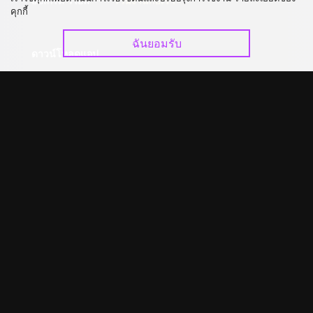
อัปเกรด วีไอพี
ร่วมงานกับเรา
คุกกี้
ฉันยอมรับ
ดาวน์โหลดแอป