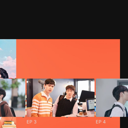
EP
3
EP
4