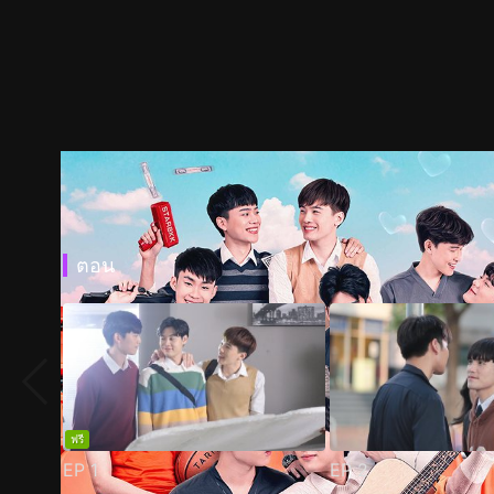
ตอน
ฟรี
EP
1
EP
2