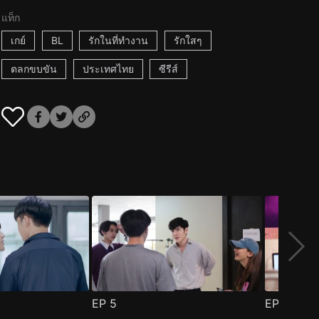
แท็ก
เกย์
BL
รักในที่ทำงาน
รักใสๆ
ตลกขบขัน
ประเทศไทย
ซีรีส์
EP
5
EP
6