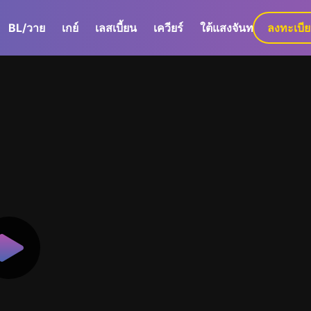
BL/วาย
เกย์
เลสเบี้ยน
เควียร์
ใต้แสงจันทร์
ลงทะเบี
GaLa+