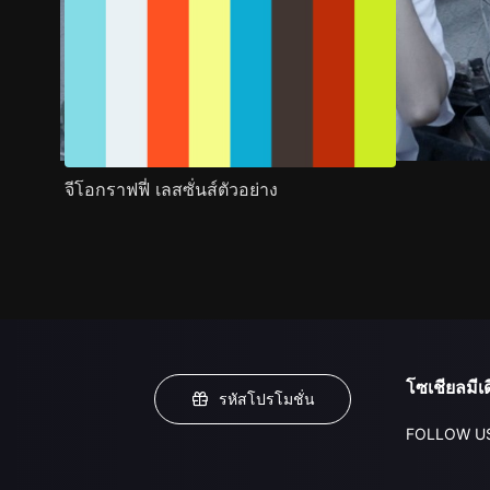
จีโอกราฟฟี่ เลสซั่นส์ตัวอย่าง
โซเชียลมีเด
รหัสโปรโมชั่น
FOLLOW U