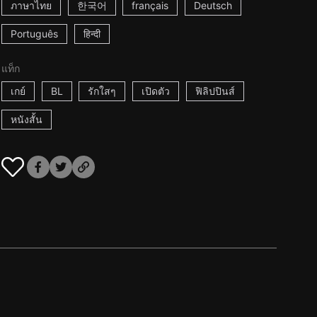
ภาษาไทย
한국어
français
Deutsch
Português
हिन्दी
แท็ก
เกย์
BL
รักใสๆ
เปิดตัว
ฟิลิปปินส์
หนังสั้น