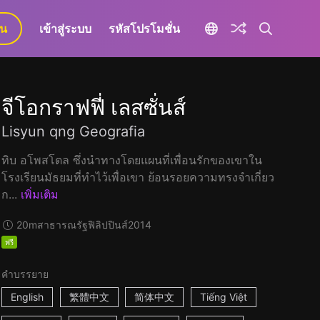
ยน
เข้าสู่ระบบ
รหัสโปรโมชั่น
จีโอกราฟฟี่ เลสซั่นส์
Lisyun qng Geografia
ทิบ อโพสโตล ซึ่งนำทางโดยแผนที่เพื่อนรักของเขาใน
โรงเรียนมัธยมที่ทำไว้เพื่อเขา ย้อนรอยความทรงจำเกี่ยว
ก...
เพิ่มเติม
20m
สาธารณรัฐฟิลิปปินส์
2014
ฟรี
คำบรรยาย
English
繁體中文
简体中文
Tiếng Việt