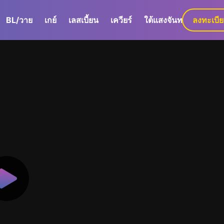
BL/วาย
เกย์
เลสเบี้ยน
เควียร์
ใต้แสงจันทร์
ลงทะเบี
GaLa+