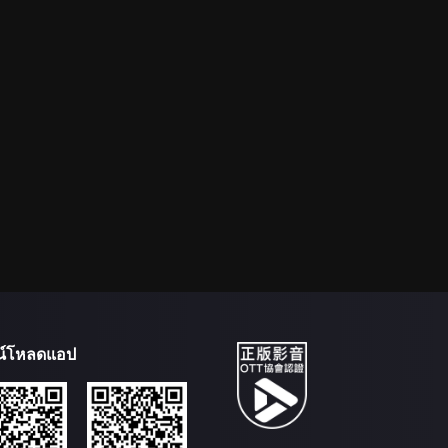
น์โหลดแอป