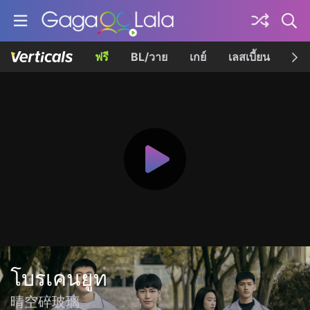
ฟรี
BL/วาย
เกย์
เลสเบี้ยน
เควี
โบรเคนยูท
晴空碎玻璃