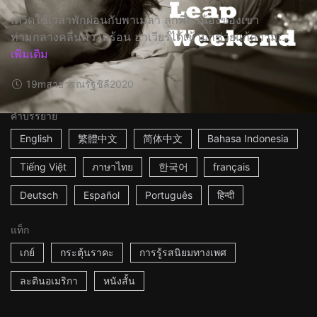
เดวิดใช้เวลาพักผ่อนกับพาเมลา ลูกพี่ลูกน้องของเขา
ท่ามกลางคลื่นความร้อน ฮาเวียร์ได้เข้ามาช่วยแก้ความเ...
เพิ่มเติม
19m
สาธารณรัฐชิลี
2020
คำบรรยาย
English
繁體中文
简体中文
Bahasa Indonesia
Tiếng Việt
ภาษาไทย
한국어
français
Deutsch
Español
Português
हिन्दी
แท็ก
เกย์
กระตุ้นราคะ
การรู้รสนิยมทางเพศ
ละตินอเมริกา
หนังสั้น