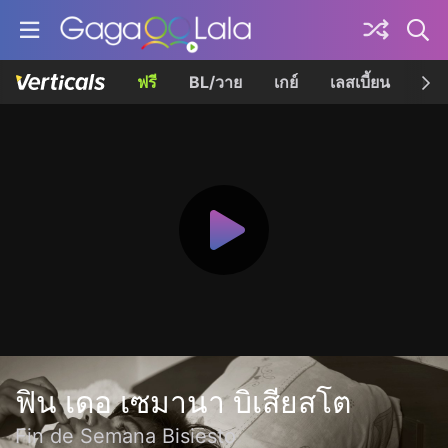
ฟรี
BL/วาย
เกย์
เลสเบี้ยน
เควี
ฟิน เดอ เซมานา บิเสียสโต
Fin de Semana Bisiesto