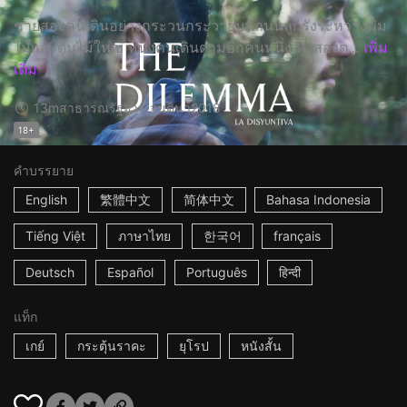
ชายสองคนเดินอย่างกระวนกระวายบนถนนลูกรังระหว่างพุ่ม
ไม้และต้นไม้ใหญ่ หนึ่งคนเดินตามอีกคนหนึ่ง ทั้งสองต...
เพิ่ม
เติม
13m
สาธารณรัฐอาร์เจนตินา
2018
18+
คำบรรยาย
English
繁體中文
简体中文
Bahasa Indonesia
Tiếng Việt
ภาษาไทย
한국어
français
Deutsch
Español
Português
हिन्दी
แท็ก
เกย์
กระตุ้นราคะ
ยุโรป
หนังสั้น