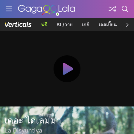
ฟรี
BL/วาย
เกย์
เลสเบี้ยน
เควี
เดอะ ไดเลมม่า
La Disyuntiva