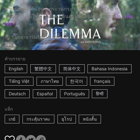
ชายสองคนเดินอย่างกระวนกระวายบนถนนลูกรังระหว่างพุ่ม
ไม้และต้นไม้ใหญ่ หนึ่งคนเดินตามอีกคนหนึ่ง ทั้งสองต...
เพิ่ม
เติม
13m
สาธารณรัฐอาร์เจนตินา
2018
18+
คำบรรยาย
English
繁體中文
简体中文
Bahasa Indonesia
Tiếng Việt
ภาษาไทย
한국어
français
Deutsch
Español
Português
हिन्दी
แท็ก
เกย์
กระตุ้นราคะ
ยุโรป
หนังสั้น