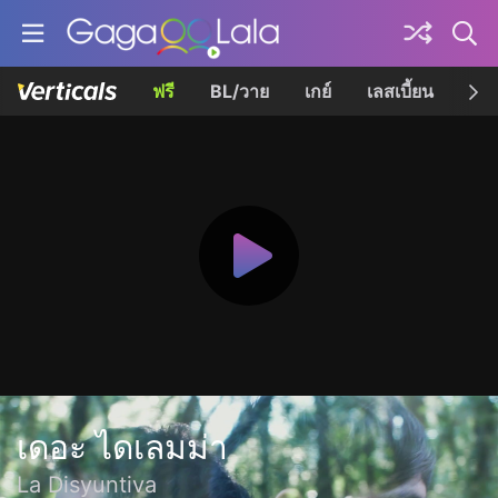
ฟรี
BL/วาย
เกย์
เลสเบี้ยน
เควี
เดอะ ไดเลมม่า
La Disyuntiva