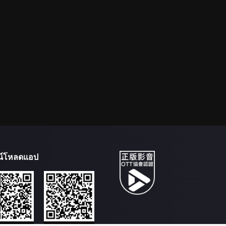
น์โหลดแอป