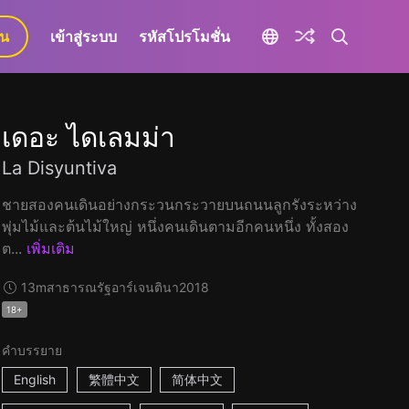
ยน
เข้าสู่ระบบ
รหัสโปรโมชั่น
เดอะ ไดเลมม่า
La Disyuntiva
ชายสองคนเดินอย่างกระวนกระวายบนถนนลูกรังระหว่าง
พุ่มไม้และต้นไม้ใหญ่ หนึ่งคนเดินตามอีกคนหนึ่ง ทั้งสอง
ต...
เพิ่มเติม
13m
สาธารณรัฐอาร์เจนตินา
2018
18+
คำบรรยาย
English
繁體中文
简体中文