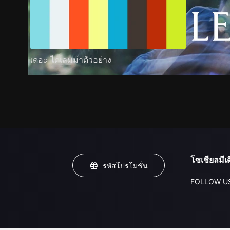
เดอะ ไดเลมม่าตัวอย่าง
โซเชียลมีเด
รหัสโปรโมชั่น
FOLLOW U