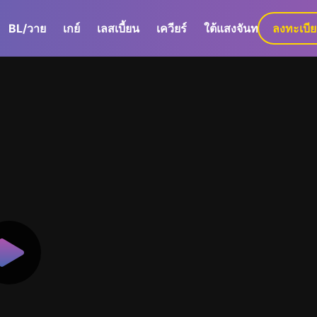
BL/วาย
เกย์
เลสเบี้ยน
เควียร์
ใต้แสงจันทร์
ลงทะเบี
GaLa+