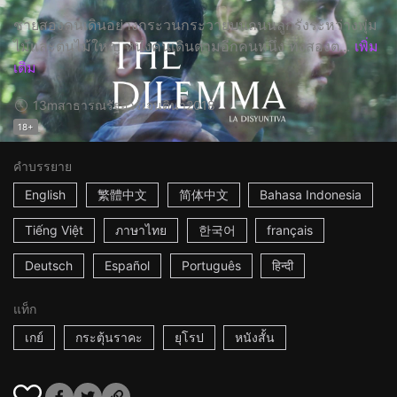
ชายสองคนเดินอย่างกระวนกระวายบนถนนลูกรังระหว่างพุ่ม
ไม้และต้นไม้ใหญ่ หนึ่งคนเดินตามอีกคนหนึ่ง ทั้งสองต...
เพิ่ม
เติม
13m
สาธารณรัฐอาร์เจนตินา
2018
18+
คำบรรยาย
English
繁體中文
简体中文
Bahasa Indonesia
Tiếng Việt
ภาษาไทย
한국어
français
Deutsch
Español
Português
हिन्दी
แท็ก
เกย์
กระตุ้นราคะ
ยุโรป
หนังสั้น