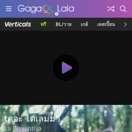
ฟรี
BL/วาย
เกย์
เลสเบี้ยน
เควี
เดอะ ไดเลมม่า
La Disyuntiva