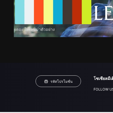
เดอะ ไดเลมม่าตัวอย่าง
โซเชียลมีเด
รหัสโปรโมชั่น
FOLLOW U