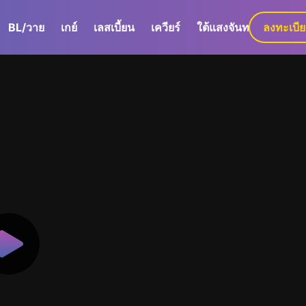
BL/วาย
เกย์
เลสเบี้ยน
เควียร์
ใต้แสงจันทร์
ลงทะเบี
GaLa+