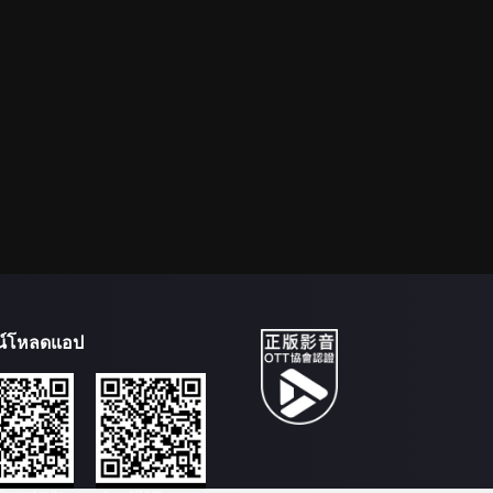
น์โหลดแอป