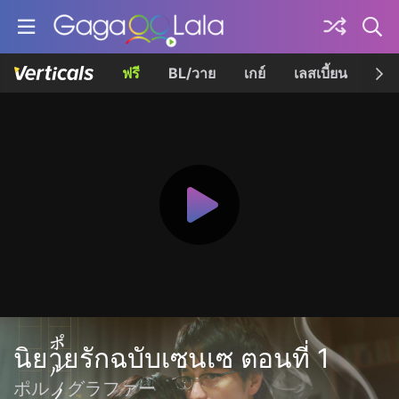
ฟรี
BL/วาย
เกย์
เลสเบี้ยน
เควี
นิยายรักฉบับเซนเซ ตอนที่ 1
ポルノグラファー