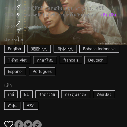
ตอนที่ 1 ความรู้สึกที่ไม่เคยมีมาก่อน ฮารุฮิโกะ คุซึมิ
นักศึกษาภาพตัดปะกำลังขี่จักรยานในวันฤดูร้อน...
เพิ่มเติม
23m
ประเทศญี่ปุ่น
2018
คำบรรยาย
English
繁體中文
简体中文
Bahasa Indonesia
Tiếng Việt
ภาษาไทย
français
Deutsch
Español
Português
แท็ก
เกย์
BL
รักต่างวัย
กระตุ้นราคะ
ดัดแปลง
ญี่ปุ่น
ซีรีส์