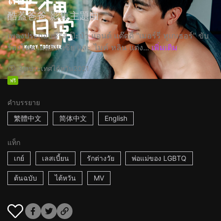
酷蓋爸爸 影集主題曲
เพลงประกอบซีรีส์ ป๊ะป๋า แอนด์ แด๊ดดี้ "เมอร์รี่ ทูเกเธอร์" ขับ
ร้องโดย เมลวิน เซีย และ ไมค์ หลิน แต่ง...
เพิ่มเติม
3m
ประเทศไต้หวัน
2021
ฟรี
คำบรรยาย
繁體中文
简体中文
English
แท็ก
เกย์
เลสเบี้ยน
รักต่างวัย
พ่อแม่ของ LGBTQ
ต้นฉบับ
ไต้หวัน
MV