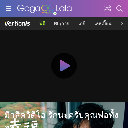
ฟรี
BL/วาย
เกย์
เลสเบี้ยน
เควี
มิวสิควิดิโอ รักนะครับคุณพ่อทั้ง
สอง