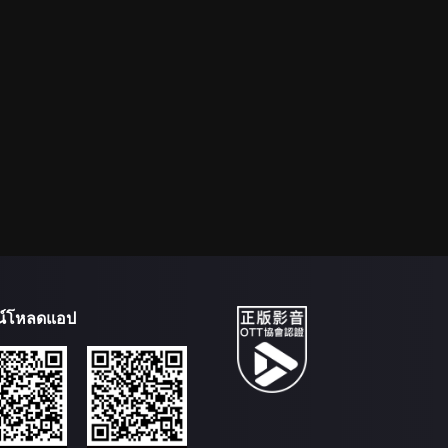
น์โหลดแอป