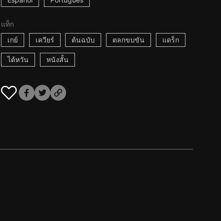
แท็ก
เกย์
เควียร์
ต้นฉบับ
ตลกขบขัน
แดร็ก
ไต้หวัน
หนังสั้น