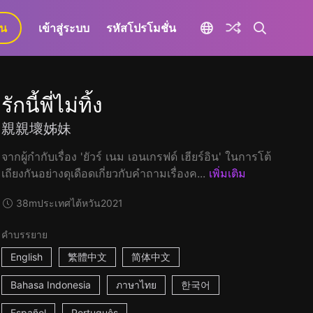
ยน
เข้าสู่ระบบ
รหัสโปรโมชั่น
รักนี้พี่ไม่ทิ้ง
親親壞姊妹
จากผู้กำกับเรื่อง 'ยัวร์ เนม เอนเกรฟด์ เฮียร์อิน' ในการโต้
เถียงกันอย่างดุเดือดเกี่ยวกับคำถามเรื่องค...
เพิ่มเติม
38m
ประเทศไต้หวัน
2021
คำบรรยาย
English
繁體中文
简体中文
Bahasa Indonesia
ภาษาไทย
한국어
Español
Português