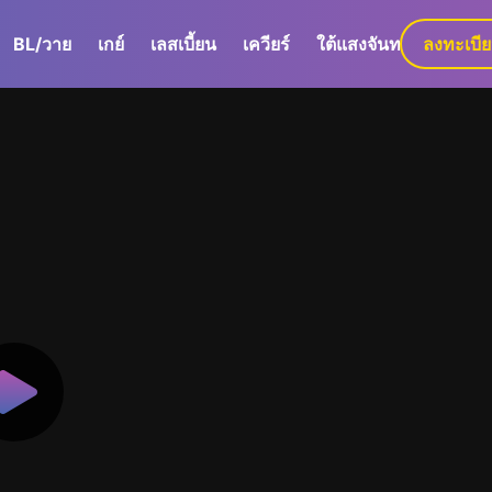
BL/วาย
เกย์
เลสเบี้ยน
เควียร์
ใต้แสงจันทร์
ลงทะเบี
GaLa+