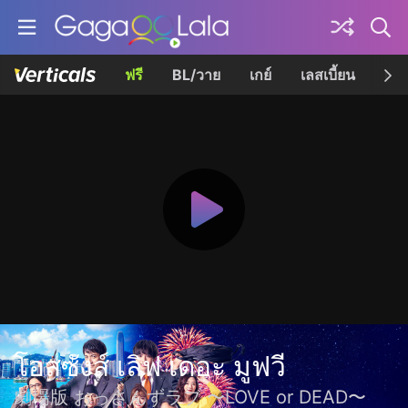
ฟรี
BL/วาย
เกย์
เลสเบี้ยน
เควี
โอสซังส์ เลิฟ เดอะ มูฟวี
劇場版 おっさんずラブ 〜LOVE or DEAD〜