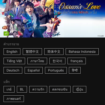
เวอร์ชั่นภาพยนตร์ของละครทีวีปี 2018 ที่กลายเป็น
ปรากฏการณ์ทางสังคมในฐานะเทรนด์ทวิตเตอร์อันดับหนึ่ง
และ...
เพิ่มเติม
1h53m
ประเทศญี่ปุ่น
2019
ฟรี
คำบรรยาย
English
繁體中文
简体中文
Bahasa Indonesia
Tiếng Việt
ภาษาไทย
한국어
français
Deutsch
Español
Português
हिन्दी
แท็ก
เกย์
BL
ความรัก
ตลกขบขัน
ญี่ปุ่น
ภาพยนตร์